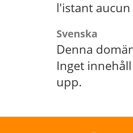
l'istant aucu
Svenska
Denna domän 
Inget innehål
upp.